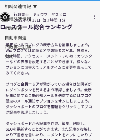
相続関連情報
行政書士 キュウマ ヤスヒロ
相続関連情報
2022年4月13日
読了時間: 1分
ロースクール総合ランキング
相続関連
自動車関連
設定
パネルでブログの表示方法を編集しましょう。 
行政書士試験
Wix ブログでは執筆者名や執筆者の写真、投稿日、
契約
読了時間、アクセス・コメント・いいね！カウンタ
ーなどの表示を設定することができます。様々なオ
プションに切替えてリアルタイムに変更を表示して
みてください。
ブログと
会員エリア
が繋がっている場合は訪問者が
ログインボタンを見えるよう確認しましょう。最新
記事に関する自動通知メールを送信するにはブログ
設定のメール通知オプションをオンにしましょう。
ダッシュボートの
ブログを管理
をクリックしてブロ
グ記事を管理しましょう。 
ダッシュボードから記事を作成、編集、削除し、
SEOを更新することができます。また記事を複製し
たり下書きを書いたり、コメントをオフにしたりブ