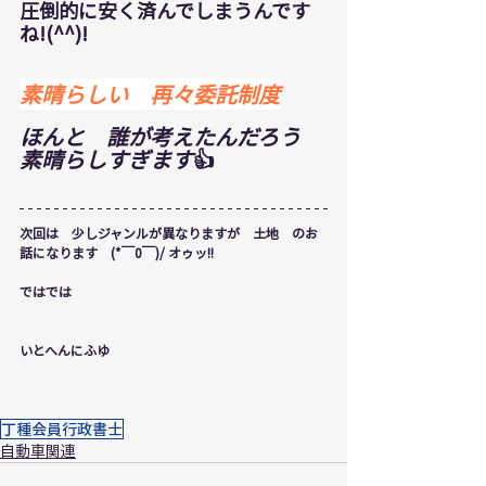
圧倒的に安く済んでしまうんです
ね!(^^)!
素晴らしい　再々委託制度
ほんと　誰が考えたんだろう　
素晴らしすぎます
👍
次回は　少しジャンルが異なりますが　土地　のお
話になります　(*￣0￣)/ オゥッ!!
ではでは
いとへんにふゆ
丁種会員行政書士
自動車関連