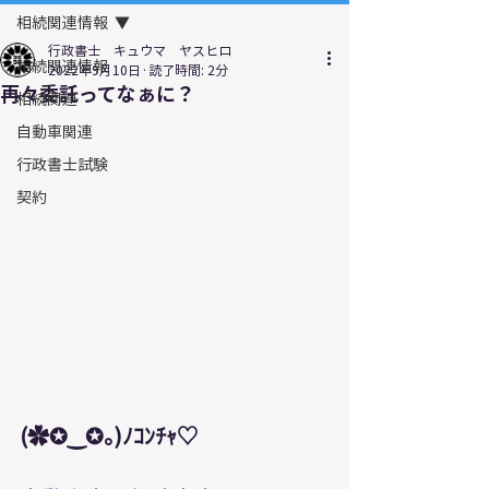
相続関連情報
行政書士 キュウマ ヤスヒロ
相続関連情報
2022年9月10日
読了時間: 2分
再々委託ってなぁに？
相続関連
自動車関連
行政書士試験
契約
(✿✪‿✪｡)ﾉｺﾝﾁｬ♡